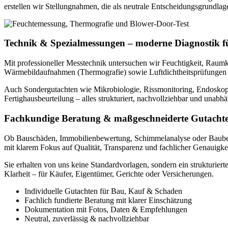
erstellen wir Stellungnahmen, die als neutrale Entscheidungsgrundlag
Technik & Spezialmessungen – moderne Diagnostik fü
Mit professioneller Messtechnik untersuchen wir Feuchtigkeit, Rau
Wärmebildaufnahmen (Thermografie) sowie Luftdichtheitsprüfungen (
Auch Sondergutachten wie Mikrobiologie, Rissmonitoring, Endoskopie
Fertighausbeurteilung – alles strukturiert, nachvollziehbar und unabh
Fachkundige Beratung & maßgeschneiderte Gutacht
Ob Bauschäden, Immobilienbewertung, Schimmelanalyse oder Baubegleit
mit klarem Fokus auf Qualität, Transparenz und fachlicher Genauigkei
Sie erhalten von uns keine Standardvorlagen, sondern ein strukturie
Klarheit – für Käufer, Eigentümer, Gerichte oder Versicherungen.
Individuelle Gutachten für Bau, Kauf & Schaden
Fachlich fundierte Beratung mit klarer Einschätzung
Dokumentation mit Fotos, Daten & Empfehlungen
Neutral, zuverlässig & nachvollziehbar