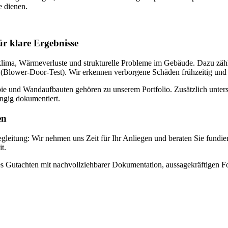
e dienen.
r klare Ergebnisse
mklima, Wärmeverluste und strukturelle Probleme im Gebäude. Dazu z
Blower-Door-Test). Wir erkennen verborgene Schäden frühzeitig und l
 und Wandaufbauten gehören zu unserem Portfolio. Zusätzlich unterst
ängig dokumentiert.
en
ung: Wir nehmen uns Zeit für Ihr Anliegen und beraten Sie fundiert, n
t.
rtes Gutachten mit nachvollziehbarer Dokumentation, aussagekräftigen