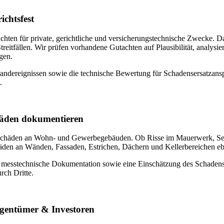
ichtsfest
tachten für private, gerichtliche und versicherungstechnische Zwecke. 
eitfällen. Wir prüfen vorhandene Gutachten auf Plausibilität, analysi
gen.
dereignissen sowie die technische Bewertung für Schadensersatzansprüch
.
äden dokumentieren
Schäden an Wohn- und Gewerbegebäuden. Ob Risse im Mauerwerk, Setz
häden an Wänden, Fassaden, Estrichen, Dächern und Kellerbereichen 
d messtechnische Dokumentation sowie eine Einschätzung des Schaden
rch Dritte.
igentümer & Investoren