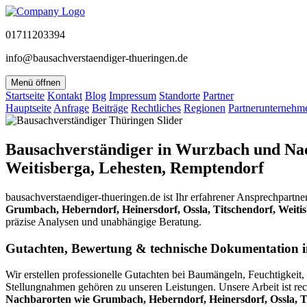
01711203394
info@bausachverstaendiger-thueringen.de
Menü öffnen
Startseite
Kontakt
Blog
Impressum
Standorte
Partner
Hauptseite
Anfrage
Beiträge
Rechtliches
Regionen
Partnerunternehm
Bausachverständiger in Wurzbach und Nac
Weitisberga, Lehesten, Remptendorf
bausachverstaendiger-thueringen.de ist Ihr erfahrener Ansprechpartne
Grumbach, Heberndorf, Heinersdorf, Ossla, Titschendorf, Weiti
präzise Analysen und unabhängige Beratung.
Gutachten, Bewertung & technische Dokumentation
Wir erstellen professionelle Gutachten bei Baumängeln, Feuchtigk
Stellungnahmen gehören zu unseren Leistungen. Unsere Arbeit ist rec
Nachbarorten wie Grumbach, Heberndorf, Heinersdorf, Ossla, T