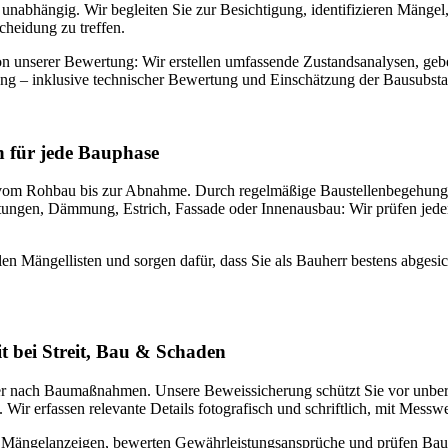
nabhängig. Wir begleiten Sie zur Besichtigung, identifizieren Mängel
cheidung zu treffen.
n unserer Bewertung: Wir erstellen umfassende Zustandsanalysen, gebe
ung – inklusive technischer Bewertung und Einschätzung der Bausubsta
n für jede Bauphase
– vom Rohbau bis zur Abnahme. Durch regelmäßige Baustellenbegehun
ungen, Dämmung, Estrich, Fassade oder Innenausbau: Wir prüfen jeden 
llen Mängellisten und sorgen dafür, dass Sie als Bauherr bestens abges
t bei Streit, Bau & Schaden
er nach Baumaßnahmen. Unsere Beweissicherung schützt Sie vor unberec
Wir erfassen relevante Details fotografisch und schriftlich, mit Messw
 Mängelanzeigen, bewerten Gewährleistungsansprüche und prüfen Bauve