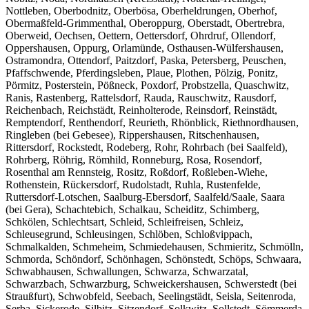
Nottleben, Oberbodnitz, Oberbösa, Oberheldrungen, Oberhof,
Obermaßfeld-Grimmenthal, Oberoppurg, Oberstadt, Obertrebra,
Oberweid, Oechsen, Oettern, Oettersdorf, Ohrdruf, Ollendorf,
Oppershausen, Oppurg, Orlamünde, Osthausen-Wülfershausen,
Ostramondra, Ottendorf, Paitzdorf, Paska, Petersberg, Peuschen,
Pfaffschwende, Pferdingsleben, Plaue, Plothen, Pölzig, Ponitz,
Pörmitz, Posterstein, Pößneck, Poxdorf, Probstzella, Quaschwitz,
Ranis, Rastenberg, Rattelsdorf, Rauda, Rauschwitz, Rausdorf,
Reichenbach, Reichstädt, Reinholterode, Reinsdorf, Reinstädt,
Remptendorf, Renthendorf, Reurieth, Rhönblick, Riethnordhausen,
Ringleben (bei Gebesee), Rippershausen, Ritschenhausen,
Rittersdorf, Rockstedt, Rodeberg, Rohr, Rohrbach (bei Saalfeld),
Rohrberg, Röhrig, Römhild, Ronneburg, Rosa, Rosendorf,
Rosenthal am Rennsteig, Rositz, Roßdorf, Roßleben-Wiehe,
Rothenstein, Rückersdorf, Rudolstadt, Ruhla, Rustenfelde,
Ruttersdorf-Lotschen, Saalburg-Ebersdorf, Saalfeld/Saale, Saara
(bei Gera), Schachtebich, Schalkau, Scheiditz, Schimberg,
Schkölen, Schlechtsart, Schleid, Schleifreisen, Schleiz,
Schleusegrund, Schleusingen, Schlöben, Schloßvippach,
Schmalkalden, Schmeheim, Schmiedehausen, Schmieritz, Schmölln,
Schmorda, Schöndorf, Schönhagen, Schönstedt, Schöps, Schwaara,
Schwabhausen, Schwallungen, Schwarza, Schwarzatal,
Schwarzbach, Schwarzburg, Schweickershausen, Schwerstedt (bei
Straußfurt), Schwobfeld, Seebach, Seelingstädt, Seisla, Seitenroda,
Serba, Sickerode, Silbitz, Sitzendorf, Solkwitz, Sollstedt, Sömmerda