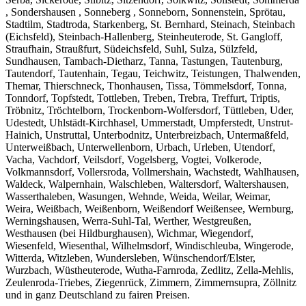
, Sondershausen , Sonneberg , Sonneborn, Sonnenstein, Sprötau,
Stadtilm, Stadtroda, Starkenberg, St. Bernhard, Steinach, Steinbach
(Eichsfeld), Steinbach-Hallenberg, Steinheuterode, St. Gangloff,
Straufhain, Straußfurt, Südeichsfeld, Suhl, Sulza, Sülzfeld,
Sundhausen, Tambach-Dietharz, Tanna, Tastungen, Tautenburg,
Tautendorf, Tautenhain, Tegau, Teichwitz, Teistungen, Thalwenden,
Themar, Thierschneck, Thonhausen, Tissa, Tömmelsdorf, Tonna,
Tonndorf, Topfstedt, Tottleben, Treben, Trebra, Treffurt, Triptis,
Tröbnitz, Tröchtelborn, Trockenborn-Wolfersdorf, Tüttleben, Uder,
Udestedt, Uhlstädt-Kirchhasel, Ummerstadt, Umpferstedt, Unstrut-
Hainich, Unstruttal, Unterbodnitz, Unterbreizbach, Untermaßfeld,
Unterweißbach, Unterwellenborn, Urbach, Urleben, Utendorf,
Vacha, Vachdorf, Veilsdorf, Vogelsberg, Vogtei, Volkerode,
Volkmannsdorf, Vollersroda, Vollmershain, Wachstedt, Wahlhausen,
Waldeck, Walpernhain, Walschleben, Waltersdorf, Waltershausen,
Wasserthaleben, Wasungen, Wehnde, Weida, Weilar, Weimar,
Weira, Weißbach, Weißenborn, Weißendorf Weißensee, Wernburg,
Werningshausen, Werra-Suhl-Tal, Werther, Westgreußen,
Westhausen (bei Hildburghausen), Wichmar, Wiegendorf,
Wiesenfeld, Wiesenthal, Wilhelmsdorf, Windischleuba, Wingerode,
Witterda, Witzleben, Wundersleben, Wünschendorf/Elster,
Wurzbach, Wüstheuterode, Wutha-Farnroda, Zedlitz, Zella-Mehlis,
Zeulenroda-Triebes, Ziegenrück, Zimmern, Zimmernsupra, Zöllnitz
und in ganz Deutschland zu fairen Preisen.