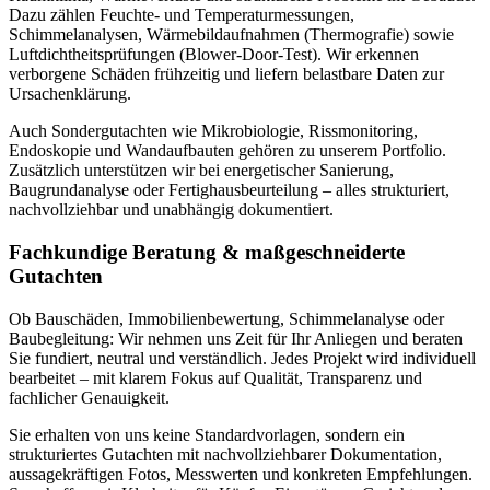
Dazu zählen Feuchte- und Temperaturmessungen,
Schimmelanalysen, Wärmebildaufnahmen (Thermografie) sowie
Luftdichtheitsprüfungen (Blower-Door-Test). Wir erkennen
verborgene Schäden frühzeitig und liefern belastbare Daten zur
Ursachenklärung.
Auch Sondergutachten wie Mikrobiologie, Rissmonitoring,
Endoskopie und Wandaufbauten gehören zu unserem Portfolio.
Zusätzlich unterstützen wir bei energetischer Sanierung,
Baugrundanalyse oder Fertighausbeurteilung – alles strukturiert,
nachvollziehbar und unabhängig dokumentiert.
Fachkundige Beratung & maßgeschneiderte
Gutachten
Ob Bauschäden, Immobilienbewertung, Schimmelanalyse oder
Baubegleitung: Wir nehmen uns Zeit für Ihr Anliegen und beraten
Sie fundiert, neutral und verständlich. Jedes Projekt wird individuell
bearbeitet – mit klarem Fokus auf Qualität, Transparenz und
fachlicher Genauigkeit.
Sie erhalten von uns keine Standardvorlagen, sondern ein
strukturiertes Gutachten mit nachvollziehbarer Dokumentation,
aussagekräftigen Fotos, Messwerten und konkreten Empfehlungen.