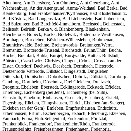
Altenburg, Am Ettersberg, Am Ohmberg, Amt Creuzburg, Amt
Wachsenburg, An der Auengrund, Auma-Weidatal, Bad Berka, Bad
Blankenburg, Bad Frankenhausen/Kyffhäuser, Bad Klosterlausnitz,
Bad Köstritz, Bad Langensalza, Bad Liebenstein, Bad Lobenstein,
Bad Salzungen,Bad Barchfeld-Immelborn, Bechstedt, Beinerstadt,
Bellstedt, Belrieth, Berka v. d. Blankenburg, Blankenhain,
Bleicherode, Bobeck, Bocka, Bodelwitz, Bodenrode-Westhausen,
Bornhagen, Borxleben, Bösleben-Wüllersleben, Brahmenau,
Braunichswalde, Brehme, Breitenworbis, Breitungen/Werra,
Bremsnitz, Brotterode-Trusetal, Bruchstedt, Brünn/Thür., Bucha,
Büchel, Buchfart, Buhla, Bürgel, Burgwalde, Buttlar, Buttstädt,
Büttstedt, Caaschwitz, Christes, Clingen, Crimla, Crossen an der
Elster, Cursdorf, Dachwig, Deesbach, Dermbach, Dieterode,
Dietzenrode-Vatterode, Dillstädt, Dingelstädt, Dingsleben,
Dittersdorf, Dobitschen, Döbritschen, Döbritz, Döllstädt, Dornburg-
Camburg, Dornheim, Döschnitz, Drei Gleichen, Dreitzsch,
Drognitz, Ebeleben, Eberstedt, Ecklingerode, Eckstedt, Effelder,
Ehrenberg, Eichenberg (bei Jena), Eichenberg (bei Suhl),
Eichstruth, Eineborn, Einhausen, Eisenach , Eisenberg, Eisfeld,
Elgersburg, Elleben, Ellingshausen, Ellrich, Elxleben (am Steiger),
Elxleben (an der Gera), Emleben, Empfertshausen, Endschütz,
Erbenhausen, Erfurt , Eschenbergen, Eßbach, Ettersburg, Etzleben,
Fambach, Ferna, Floh-Seligenthal, Fockendorf, Föritztal,
Frankenblick, Frankendorf, Frankenheim/Rhön, Frankenroda,
Frauenprießnitz, Freienbessingen, Freienhagen, Freienorla,