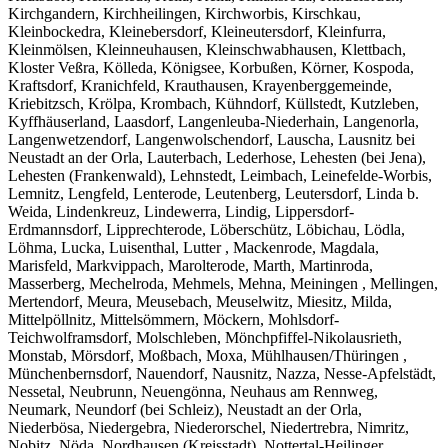
Kirchgandern, Kirchheilingen, Kirchworbis, Kirschkau,
Kleinbockedra, Kleinebersdorf, Kleineutersdorf, Kleinfurra,
Kleinmölsen, Kleinneuhausen, Kleinschwabhausen, Klettbach,
Kloster Veßra, Kölleda, Königsee, Korbußen, Körner, Kospoda,
Kraftsdorf, Kranichfeld, Krauthausen, Krayenberggemeinde,
Kriebitzsch, Krölpa, Krombach, Kühndorf, Küllstedt, Kutzleben,
Kyffhäuserland, Laasdorf, Langenleuba-Niederhain, Langenorla,
Langenwetzendorf, Langenwolschendorf, Lauscha, Lausnitz bei
Neustadt an der Orla, Lauterbach, Lederhose, Lehesten (bei Jena),
Lehesten (Frankenwald), Lehnstedt, Leimbach, Leinefelde-Worbis,
Lemnitz, Lengfeld, Lenterode, Leutenberg, Leutersdorf, Linda b.
Weida, Lindenkreuz, Lindewerra, Lindig, Lippersdorf-
Erdmannsdorf, Lipprechterode, Löberschütz, Löbichau, Lödla,
Löhma, Lucka, Luisenthal, Lutter , Mackenrode, Magdala,
Marisfeld, Markvippach, Marolterode, Marth, Martinroda,
Masserberg, Mechelroda, Mehmels, Mehna, Meiningen , Mellingen,
Mertendorf, Meura, Meusebach, Meuselwitz, Miesitz, Milda,
Mittelpöllnitz, Mittelsömmern, Möckern, Mohlsdorf-
Teichwolframsdorf, Molschleben, Mönchpfiffel-Nikolausrieth,
Monstab, Mörsdorf, Moßbach, Moxa, Mühlhausen/Thüringen ,
Münchenbernsdorf, Nauendorf, Nausnitz, Nazza, Nesse-Apfelstädt,
Nessetal, Neubrunn, Neuengönna, Neuhaus am Rennweg,
Neumark, Neundorf (bei Schleiz), Neustadt an der Orla,
Niederbösa, Niedergebra, Niederorschel, Niedertrebra, Nimritz,
Nobitz, Nöda, Nordhausen (Kreisstadt), Nottertal-Heilinger,