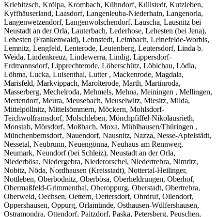
Kriebitzsch, Krölpa, Krombach, Kühndorf, Küllstedt, Kutzleben,
Kyffhäuserland, Laasdorf, Langenleuba-Niederhain, Langenorla,
Langenwetzendorf, Langenwolschendorf, Lauscha, Lausnitz bei
Neustadt an der Orla, Lauterbach, Lederhose, Lehesten (bei Jena),
Lehesten (Frankenwald), Lehnstedt, Leimbach, Leinefelde-Worbis,
Lemnitz, Lengfeld, Lenterode, Leutenberg, Leutersdorf, Linda b.
Weida, Lindenkreuz, Lindewerra, Lindig, Lippersdorf-
Erdmannsdorf, Lipprechterode, Löberschütz, Löbichau, Lödla,
Löhma, Lucka, Luisenthal, Lutter , Mackenrode, Magdala,
Marisfeld, Markvippach, Marolterode, Marth, Martinroda,
Masserberg, Mechelroda, Mehmels, Mehna, Meiningen , Mellingen,
Mertendorf, Meura, Meusebach, Meuselwitz, Miesitz, Milda,
Mittelpöllnitz, Mittelsömmern, Möckern, Mohlsdorf-
Teichwolframsdorf, Molschleben, Mönchpfiffel-Nikolausrieth,
Monstab, Mörsdorf, Moßbach, Moxa, Mühlhausen/Thüringen ,
Münchenbernsdorf, Nauendorf, Nausnitz, Nazza, Nesse-Apfelstädt,
Nessetal, Neubrunn, Neuengönna, Neuhaus am Rennweg,
Neumark, Neundorf (bei Schleiz), Neustadt an der Orla,
Niederbösa, Niedergebra, Niederorschel, Niedertrebra, Nimritz,
Nobitz, Nöda, Nordhausen (Kreisstadt), Nottertal-Heilinger,
Nottleben, Oberbodnitz, Oberbösa, Oberheldrungen, Oberhof,
Obermaßfeld-Grimmenthal, Oberoppurg, Oberstadt, Obertrebra,
Oberweid, Oechsen, Oettern, Oettersdorf, Ohrdruf, Ollendorf,
Oppershausen, Oppurg, Orlamünde, Osthausen-Wülfershausen,
Ostramondra, Ottendorf, Paitzdorf, Paska, Petersberg, Peuschen,