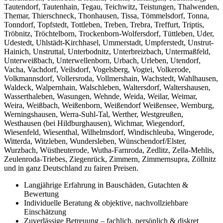
Tautendorf, Tautenhain, Tegau, Teichwitz, Teistungen, Thalwenden,
Themar, Thierschneck, Thonhausen, Tissa, Tömmelsdorf, Tonna,
Tonndorf, Topfstedt, Tottleben, Treben, Trebra, Treffurt, Triptis,
Tröbnitz, Tröchtelborn, Trockenborn-Wolfersdorf, Tüttleben, Uder,
Udestedt, Uhlstädt-Kirchhasel, Ummerstadt, Umpferstedt, Unstrut-
Hainich, Unstruttal, Unterbodnitz, Unterbreizbach, Untermaßfeld,
Unterweißbach, Unterwellenborn, Urbach, Urleben, Utendorf,
Vacha, Vachdorf, Veilsdorf, Vogelsberg, Vogtei, Volkerode,
Volkmannsdorf, Vollersroda, Vollmershain, Wachstedt, Wahlhausen,
Waldeck, Walpernhain, Walschleben, Waltersdorf, Waltershausen,
Wasserthaleben, Wasungen, Wehnde, Weida, Weilar, Weimar,
Weira, Weißbach, Weißenborn, Weißendorf Weißensee, Wernburg,
Werningshausen, Werra-Suhl-Tal, Werther, Westgreußen,
Westhausen (bei Hildburghausen), Wichmar, Wiegendorf,
Wiesenfeld, Wiesenthal, Wilhelmsdorf, Windischleuba, Wingerode,
Witterda, Witzleben, Wundersleben, Wünschendorf/Elster,
Wurzbach, Wüstheuterode, Wutha-Farnroda, Zedlitz, Zella-Mehlis,
Zeulenroda-Triebes, Ziegenrück, Zimmern, Zimmernsupra, Zöllnitz
und in ganz Deutschland zu fairen Preisen.
Langjährige Erfahrung in Bauschäden, Gutachten &
Bewertung
Individuelle Beratung & objektive, nachvollziehbare
Einschätzung
Zuverlässige Betreuung – fachlich, persönlich & diskret