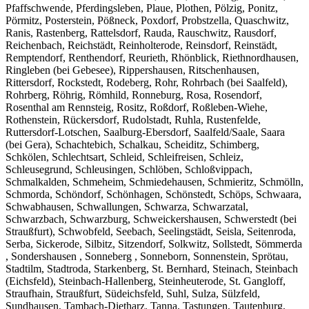
Pfaffschwende, Pferdingsleben, Plaue, Plothen, Pölzig, Ponitz,
Pörmitz, Posterstein, Pößneck, Poxdorf, Probstzella, Quaschwitz,
Ranis, Rastenberg, Rattelsdorf, Rauda, Rauschwitz, Rausdorf,
Reichenbach, Reichstädt, Reinholterode, Reinsdorf, Reinstädt,
Remptendorf, Renthendorf, Reurieth, Rhönblick, Riethnordhausen,
Ringleben (bei Gebesee), Rippershausen, Ritschenhausen,
Rittersdorf, Rockstedt, Rodeberg, Rohr, Rohrbach (bei Saalfeld),
Rohrberg, Röhrig, Römhild, Ronneburg, Rosa, Rosendorf,
Rosenthal am Rennsteig, Rositz, Roßdorf, Roßleben-Wiehe,
Rothenstein, Rückersdorf, Rudolstadt, Ruhla, Rustenfelde,
Ruttersdorf-Lotschen, Saalburg-Ebersdorf, Saalfeld/Saale, Saara
(bei Gera), Schachtebich, Schalkau, Scheiditz, Schimberg,
Schkölen, Schlechtsart, Schleid, Schleifreisen, Schleiz,
Schleusegrund, Schleusingen, Schlöben, Schloßvippach,
Schmalkalden, Schmeheim, Schmiedehausen, Schmieritz, Schmölln,
Schmorda, Schöndorf, Schönhagen, Schönstedt, Schöps, Schwaara,
Schwabhausen, Schwallungen, Schwarza, Schwarzatal,
Schwarzbach, Schwarzburg, Schweickershausen, Schwerstedt (bei
Straußfurt), Schwobfeld, Seebach, Seelingstädt, Seisla, Seitenroda,
Serba, Sickerode, Silbitz, Sitzendorf, Solkwitz, Sollstedt, Sömmerda
, Sondershausen , Sonneberg , Sonneborn, Sonnenstein, Sprötau,
Stadtilm, Stadtroda, Starkenberg, St. Bernhard, Steinach, Steinbach
(Eichsfeld), Steinbach-Hallenberg, Steinheuterode, St. Gangloff,
Straufhain, Straußfurt, Südeichsfeld, Suhl, Sulza, Sülzfeld,
Sundhausen, Tambach-Dietharz, Tanna, Tastungen, Tautenburg,