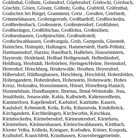
Goldisthal, Göllnitz, Golmsdorf, Göpfersdorf, Görkwitz, Görsbach,
Göschitz, Gösen, Gössitz, Gößnitz, Gotha, Grabfeld, Gräfenthal,
Graitschen bei Bürgel, Grammetal, Greiz , Greußen, Griefstedt,
Grimmelshausen, Grobengereuth, Großbartloff, Großbockedra,
Großbreitenbach, Großenstein, Großeutersdorf, Großfahner,
Großheringen, Großlöbichau, Großlohra, Großmölsen,
Großneuhausen, Großpürschütz, Großrudestedt,
Großschwabhausen, Großvargula, Grub, Gumperda, Günstedt,
Hainichen, Hainspitz, Hallungen, Hammerstedt, Harth-Pöllnitz,
Hartmannsdorf, Harztor, Haselbach, Haßleben, Haussömmern,
Haynrode, Heideland, Heilbad Heiligenstadt, Helbedündorf,
Heldburg, Henfstädt, Herbsleben, Heringen/Helme, Hermsdorf,
Herrenhof, Hetschburg, Heukewalde, Heuthen, Heyersdorf,
Hilbersdorf, Hildburghausen, Hirschberg, Hirschfeld, Hohenfelden,
Hohengandern, Hohenleuben, Hohenstein, Hohenwarte, Hohes
Kreuz, Holzsußra, Hornsömmern, Hörsel, Hörselberg-Hainich,
Hummelshain, Hundhaupten, Ilmenau, Ilmtal-Weinstraße, Jena,
Jenalöbnitz, Jonaswalde, Kahla, Kalbsrieth, Kaltennordheim,
Kammerforst, Kapellendorf, Karlsdorf, Katzhütte, Kauern,
Kaulsdorf, Kehmstedt, Keila, Kella, Kiliansroda, Kindelbrück,
Kirchgandern, Kirchheilingen, Kirchworbis, Kirschkau,
Kleinbockedra, Kleinebersdorf, Kleineutersdorf, Kleinfurra,
Kleinmölsen, Kleinneuhausen, Kleinschwabhausen, Klettbach,
Kloster Veßra, Kölleda, Königsee, Korbußen, Körner, Kospoda,
Kraftsdorf, Kranichfeld, Krauthausen, Krayenberggemeinde,