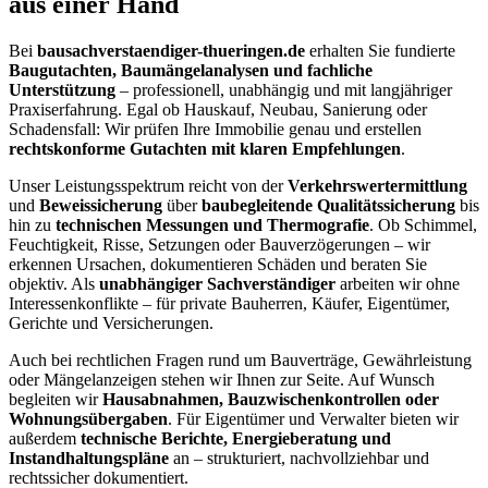
aus einer Hand
Bei
bausachverstaendiger-thueringen.de
erhalten Sie fundierte
Baugutachten, Baumängelanalysen und fachliche
Unterstützung
– professionell, unabhängig und mit langjähriger
Praxiserfahrung. Egal ob Hauskauf, Neubau, Sanierung oder
Schadensfall: Wir prüfen Ihre Immobilie genau und erstellen
rechtskonforme Gutachten mit klaren Empfehlungen
.
Unser Leistungsspektrum reicht von der
Verkehrswertermittlung
und
Beweissicherung
über
baubegleitende Qualitätssicherung
bis
hin zu
technischen Messungen und Thermografie
. Ob Schimmel,
Feuchtigkeit, Risse, Setzungen oder Bauverzögerungen – wir
erkennen Ursachen, dokumentieren Schäden und beraten Sie
objektiv. Als
unabhängiger Sachverständiger
arbeiten wir ohne
Interessenkonflikte – für private Bauherren, Käufer, Eigentümer,
Gerichte und Versicherungen.
Auch bei rechtlichen Fragen rund um Bauverträge, Gewährleistung
oder Mängelanzeigen stehen wir Ihnen zur Seite. Auf Wunsch
begleiten wir
Hausabnahmen, Bauzwischenkontrollen oder
Wohnungsübergaben
. Für Eigentümer und Verwalter bieten wir
außerdem
technische Berichte, Energieberatung und
Instandhaltungspläne
an – strukturiert, nachvollziehbar und
rechtssicher dokumentiert.