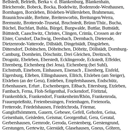
Bellstedt, Belrieth, Berka v. d. Blankenburg, Blankenhain,
Bleicherode, Bobeck, Bocka, Bodelwitz, Bodenrode-Westhausen,
Bornhagen, Borxleben, Bösleben-Wüllersleben, Brahmenau,
Braunichswalde, Brehme, Breitenworbis, Breitungen/Werra,
Bremsnitz, Brotterode-Trusetal, Bruchstedt, Brünn/Thür., Bucha,
Büchel, Buchfart, Buhla, Bürgel, Burgwalde, Buttlar, Buttstädt,
Büttstedt, Caaschwitz, Christes, Clingen, Crimla, Crossen an der
Elster, Cursdorf, Dachwig, Deesbach, Dermbach, Dieterode,
Dietzenrode-Vatterode, Dillstädt, Dingelstädt, Dingsleben,
Dittersdorf, Dobitschen, Döbritschen, Döbritz, Döllstädt, Dornburg-
Camburg, Dornheim, Döschnitz, Drei Gleichen, Dreitzsch,
Drognitz, Ebeleben, Eberstedt, Ecklingerode, Eckstedt, Effelder,
Ehrenberg, Eichenberg (bei Jena), Eichenberg (bei Suhl),
Eichstruth, Eineborn, Einhausen, Eisenach , Eisenberg, Eisfeld,
Elgersburg, Elleben, Ellingshausen, Ellrich, Elxleben (am Steiger),
Elxleben (an der Gera), Emleben, Empfertshausen, Endschütz,
Erbenhausen, Erfurt , Eschenbergen, Eßbach, Ettersburg, Etzleben,
Fambach, Ferna, Floh-Seligenthal, Fockendorf, Föritztal,
Frankenblick, Frankendorf, Frankenheim/Rhön, Frankenroda,
Frauenprießnitz, Freienbessingen, Freienhagen, Freienorla,
Fretterode, Friedelshausen, Friedrichroda, Friemar,
Gangloffsömmern, Gauern, Gebesee, Gefell, Gehofen, Geisa,
Geisenhain, Geisleden, Geismar, Georgenthal, Gera, Geratal,
Gerbershausen, Gernrode, Geroda, Gerstenberg, Gerstengrund,
Gerstungen, Gertewitz, Gierstädt, Glasehausen, Gneus, Göhren,