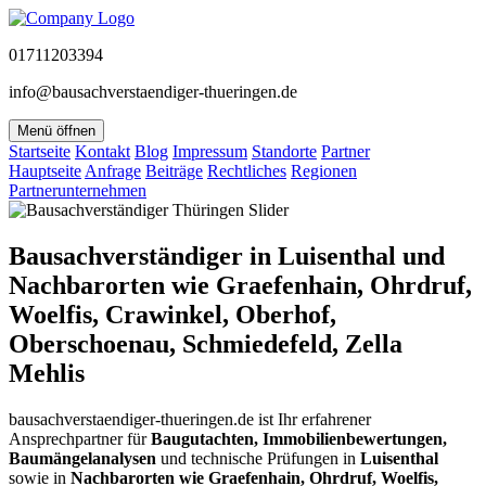
01711203394
info@bausachverstaendiger-thueringen.de
Menü öffnen
Startseite
Kontakt
Blog
Impressum
Standorte
Partner
Hauptseite
Anfrage
Beiträge
Rechtliches
Regionen
Partnerunternehmen
Bausachverständiger in Luisenthal und
Nachbarorten wie Graefenhain, Ohrdruf,
Woelfis, Crawinkel, Oberhof,
Oberschoenau, Schmiedefeld, Zella
Mehlis
bausachverstaendiger-thueringen.de ist Ihr erfahrener
Ansprechpartner für
Baugutachten, Immobilienbewertungen,
Baumängelanalysen
und technische Prüfungen in
Luisenthal
sowie in
Nachbarorten wie Graefenhain, Ohrdruf, Woelfis,