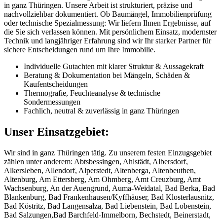
in ganz Thüringen. Unsere Arbeit ist strukturiert, präzise und
nachvollziehbar dokumentiert. Ob Baumängel, Immobilienprüfung
oder technische Spezialmessung: Wir liefern Ihnen Ergebnisse, auf
die Sie sich verlassen können. Mit persönlichem Einsatz, modernster
Technik und langjähriger Erfahrung sind wir Ihr starker Partner für
sichere Entscheidungen rund um Ihre Immobilie.
Individuelle Gutachten mit klarer Struktur & Aussagekraft
Beratung & Dokumentation bei Mängeln, Schäden &
Kaufentscheidungen
Thermografie, Feuchteanalyse & technische
Sondermessungen
Fachlich, neutral & zuverlässig in ganz Thüringen
Unser Einsatzgebiet:
Wir sind in ganz Thüringen tätig. Zu unserem festen Einzugsgebiet
zählen unter anderem: Abtsbessingen, Ahlstädt, Albersdorf,
Alkersleben, Allendorf, Alperstedt, Altenberga, Altenbeuthen,
Altenburg, Am Ettersberg, Am Ohmberg, Amt Creuzburg, Amt
Wachsenburg, An der Auengrund, Auma-Weidatal, Bad Berka, Bad
Blankenburg, Bad Frankenhausen/Kyffhäuser, Bad Klosterlausnitz,
Bad Köstritz, Bad Langensalza, Bad Liebenstein, Bad Lobenstein,
Bad Salzungen,Bad Barchfeld-Immelborn, Bechstedt, Beinerstadt,