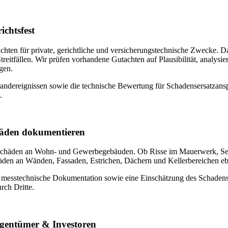
ichtsfest
tachten für private, gerichtliche und versicherungstechnische Zwecke. 
eitfällen. Wir prüfen vorhandene Gutachten auf Plausibilität, analysi
gen.
dereignissen sowie die technische Bewertung für Schadensersatzansprüch
.
äden dokumentieren
Schäden an Wohn- und Gewerbegebäuden. Ob Risse im Mauerwerk, Setz
häden an Wänden, Fassaden, Estrichen, Dächern und Kellerbereichen 
d messtechnische Dokumentation sowie eine Einschätzung des Schaden
rch Dritte.
igentümer & Investoren