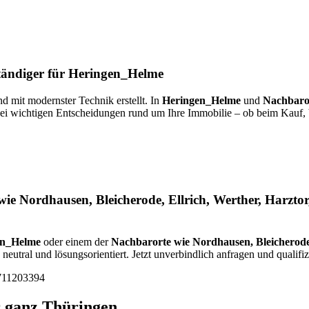
rständiger für Heringen_Helme
nd mit modernster Technik erstellt. In
Heringen_Helme
und
Nachbaror
bei wichtigen Entscheidungen rund um Ihre Immobilie – ob beim Kauf, b
ie Nordhausen, Bleicherode, Ellrich, Werther, Harzt
en_Helme
oder einem der
Nachbarorte wie Nordhausen, Bleicherode
neutral und lösungsorientiert. Jetzt unverbindlich anfragen und qualifiz
711203394
r ganz Thüringen