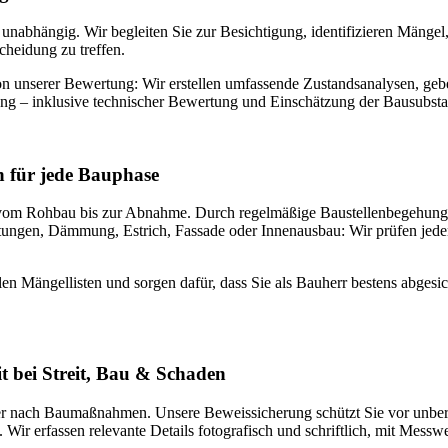
nabhängig. Wir begleiten Sie zur Besichtigung, identifizieren Mängel
cheidung zu treffen.
n unserer Bewertung: Wir erstellen umfassende Zustandsanalysen, gebe
ung – inklusive technischer Bewertung und Einschätzung der Bausubsta
n für jede Bauphase
– vom Rohbau bis zur Abnahme. Durch regelmäßige Baustellenbegehun
ungen, Dämmung, Estrich, Fassade oder Innenausbau: Wir prüfen jeden 
llen Mängellisten und sorgen dafür, dass Sie als Bauherr bestens abges
t bei Streit, Bau & Schaden
er nach Baumaßnahmen. Unsere Beweissicherung schützt Sie vor unberec
Wir erfassen relevante Details fotografisch und schriftlich, mit Messw