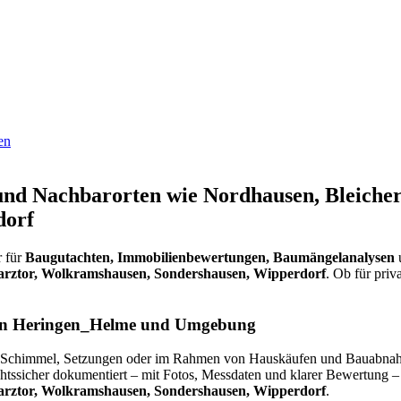
en
d Nachbarorten wie Nordhausen, Bleichero
dorf
r für
Baugutachten, Immobilienbewertungen, Baumängelanalysen
u
Harztor, Wolkramshausen, Sondershausen, Wipperdorf
. Ob für priv
 in Heringen_Helme und Umgebung
eit, Schimmel, Setzungen oder im Rahmen von Hauskäufen und Bauabna
htssicher dokumentiert – mit Fotos, Messdaten und klarer Bewertung –
Harztor, Wolkramshausen, Sondershausen, Wipperdorf
.