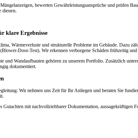
 Mängelanzeigen, bewerten Gewährleistungsansprüche und prüfen Bauve
e dienen.
r klare Ergebnisse
mklima, Wärmeverluste und strukturelle Probleme im Gebäude. Dazu z
Blower-Door-Test). Wir erkennen verborgene Schäden frühzeitig und l
 und Wandaufbauten gehören zu unserem Portfolio. Zusätzlich unterst
ängig dokumentiert.
en
ung: Wir nehmen uns Zeit für Ihr Anliegen und beraten Sie fundiert, n
t.
rtes Gutachten mit nachvollziehbarer Dokumentation, aussagekräftigen